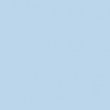
一般整形外科
リウマチ
スポーツリハビリテー
骨粗鬆症治療
ション