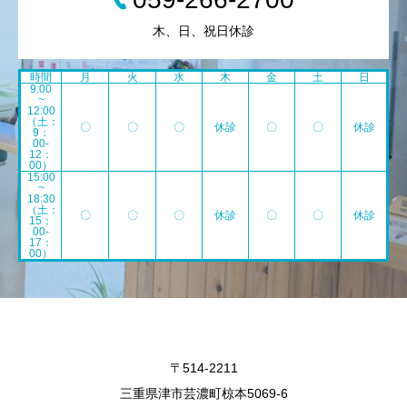
木、日、祝日休診
時間
月
火
水
木
金
土
日
9:00
~
12:00
（土：
〇
〇
〇
休診
〇
〇
休診
9：
00-
12：
00）
15:00
~
18:30
（土：
〇
〇
〇
休診
〇
〇
休診
15：
00-
17：
00）
〒514-2211
三重県津市芸濃町椋本5069-6