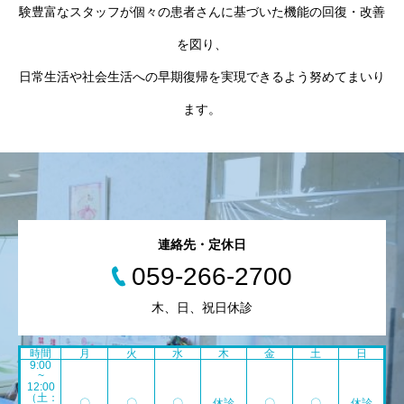
験豊富なスタッフが個々の患者さんに基づいた機能の回復・改善
を図り、
日常生活や社会生活への早期復帰を実現できるよう努めてまいり
ます。
連絡先・定休日
059-266-2700
木、日、祝日休診
時間
月
火
水
木
金
土
日
9:00
~
12:00
（土：
〇
〇
〇
休診
〇
〇
休診