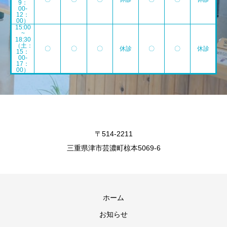
9：
00-
12：
00）
15:00
~
18:30
（土：
〇
〇
〇
休診
〇
〇
休診
15：
00-
17：
00）
〒514-2211
三重県津市芸濃町椋本5069-6
ホーム
お知らせ